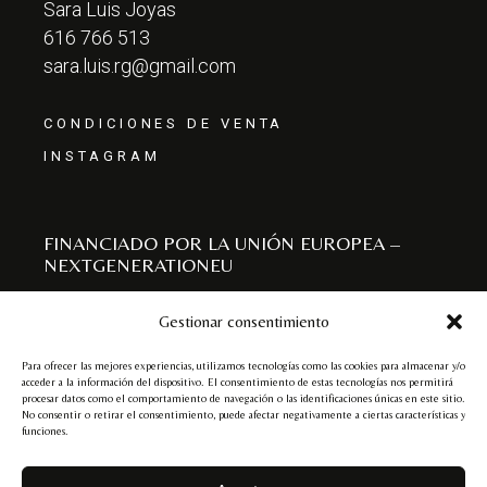
Sara Luis Joyas
616 766 513
sara.luis.rg@gmail.com
CONDICIONES DE VENTA
INSTAGRAM
FINANCIADO POR LA UNIÓN EUROPEA –
NEXTGENERATIONEU
Gestionar consentimiento
Para ofrecer las mejores experiencias, utilizamos tecnologías como las cookies para almacenar y/o
acceder a la información del dispositivo. El consentimiento de estas tecnologías nos permitirá
procesar datos como el comportamiento de navegación o las identificaciones únicas en este sitio.
No consentir o retirar el consentimiento, puede afectar negativamente a ciertas características y
funciones.